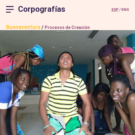
Corpografías
ESP
ENG
Buenaventura
/
Procesos de Creación
Skip
to
content