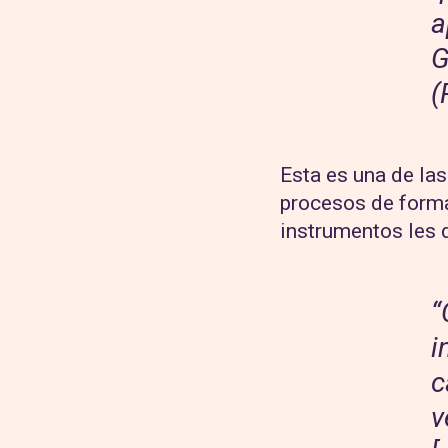
a
G
(
Esta es una de las
procesos de forma
instrumentos les 
“
i
c
v