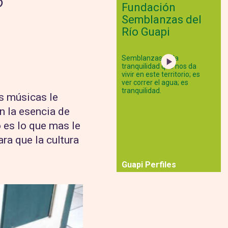
o
Fundación
Semblanzas del
Río Guapi
Semblanzas es la
tranquilidad que nos da
vivir en este territorio; es
ver correr el agua; es
tranquilidad.
as músicas le
n la esencia de
o es lo que mas le
ra que la cultura
Guapi Perfiles