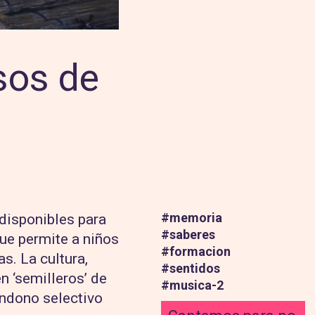
sos de
#
memoria
 disponibles para
#
saberes
que permite a niños
#
formacion
s. La cultura,
#
sentidos
n ‘semilleros’ de
#
musica-2
andono selectivo