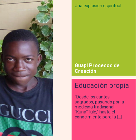
Una explosion espiritual
Guapi Procesos de
Creación
Educación propia
“Desde los cantos
sagrados, pasando por la
medicina tradicional
“Kuna”Tule,” hasta el
conocimiento para la […]