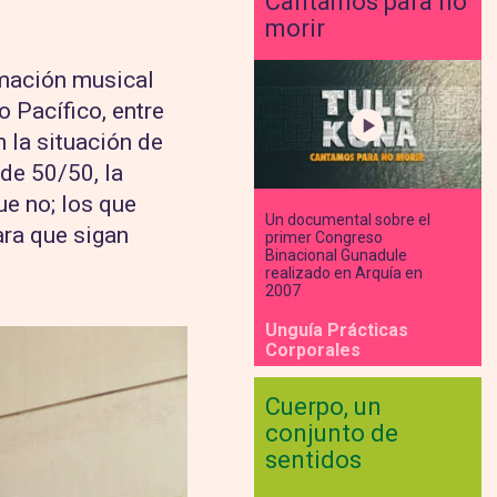
Cantamos para no
morir
rmación musical
 Pacífico, entre
 la situación de
de 50/50, la
ue no; los que
Un documental sobre el
ara que sigan
primer Congreso
Binacional Gunadule
realizado en Arquía en
2007
Unguía Prácticas
Corporales
Cuerpo, un
conjunto de
sentidos