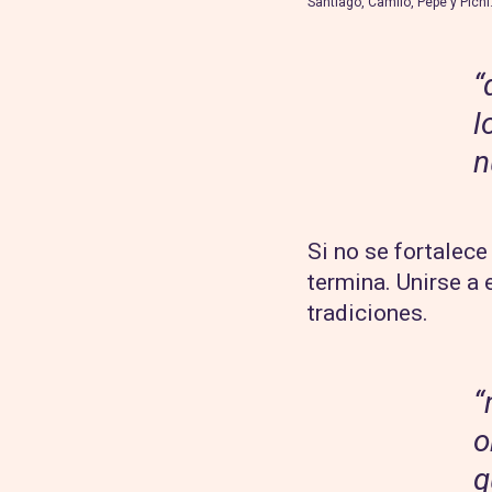
Santiago, Camilo, Pepe y Pich
“
l
n
Si no se fortalece
termina. Unirse a
tradiciones.
“
o
q