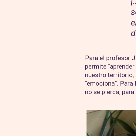
[
s
e
d
Para el profesor J
permite “aprender 
nuestro territorio
“emociona”. Para 
no se pierda; para 