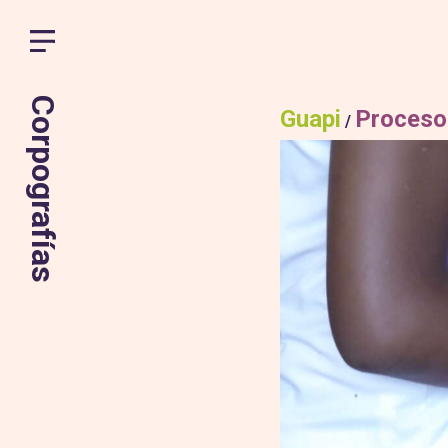
Corpografías
Guapi
Proceso
/
Skip
to
content