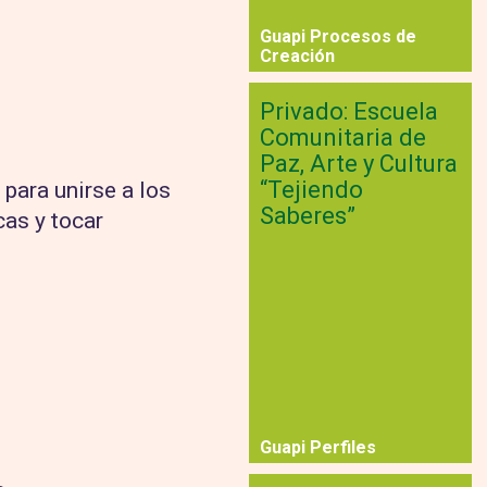
Guapi Procesos de
Creación
Privado: Escuela
Comunitaria de
Paz, Arte y Cultura
“Tejiendo
 para unirse a los
Saberes”
as y tocar
Guapi Perfiles