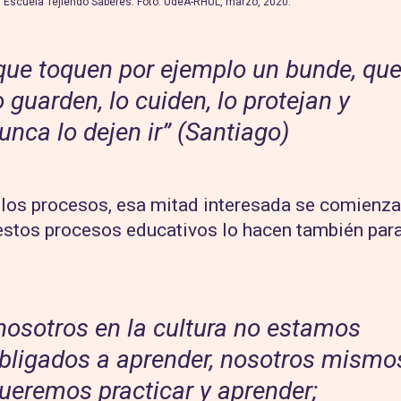
i. Escuela Tejiendo Saberes. Foto: UdeA-RHUL, marzo, 2020.
que toquen por ejemplo un bunde, qu
o guarden, lo cuiden, lo protejan y
unca lo dejen ir” (Santiago)
 los procesos, esa mitad interesada se comienza 
 estos procesos educativos lo hacen también para
nosotros en la cultura no estamos
bligados a aprender, nosotros mismo
ueremos practicar y aprender;