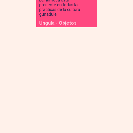
La hamaca está
presente en todas las
prácticas de la cultura
gunadule
Unguía - Objetos