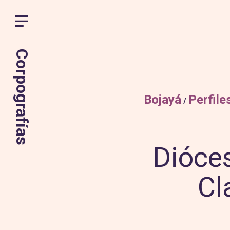
Corpografías
Skip
to
Bojayá
Perfile
content
/
Dióces
Cl